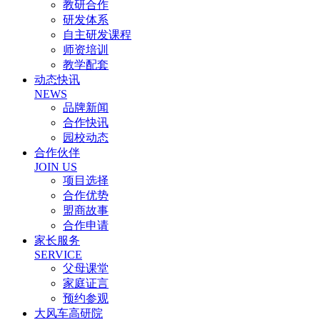
教研合作
研发体系
自主研发课程
师资培训
教学配套
动态快讯
NEWS
品牌新闻
合作快讯
园校动态
合作伙伴
JOIN US
项目选择
合作优势
盟商故事
合作申请
家长服务
SERVICE
父母课堂
家庭证言
预约参观
大风车高研院