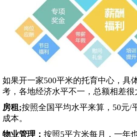
如果开一家500平米的托育中心，具
考，各地经济水平不一，总额相差很
房租;
按照全国平均水平来算，50元/
成本。
物业管理：
按照5平方米每月，一年