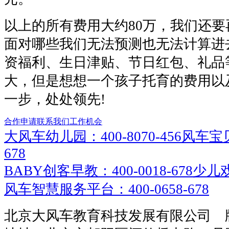
以上的所有费用大约80万，我们还
面对哪些我们无法预测也无法计算进
资福利、生日津贴、节日红包、礼品
大，但是想想一个孩子托育的费用以
一步，处处领先!
合作申请
联系我们
工作机会
大风车幼儿园：400-8070-456
风车宝贝
678
BABY创客早教：400-0018-678
少儿戏
风车智慧服务平台：400-0658-678
北京大风车教育科技发展有限公司 