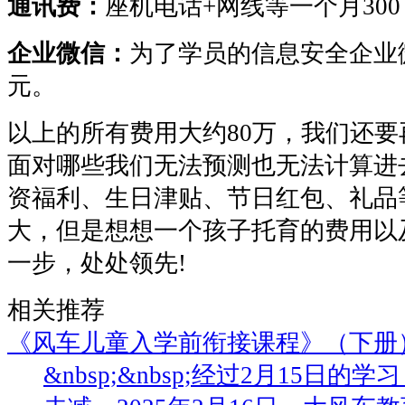
通讯费：
座机电话+网线等一个月300
企业微信：
为了学员的信息安全企业微
元。
以上的所有费用大约80万，我们还
面对哪些我们无法预测也无法计算进
资福利、生日津贴、节日红包、礼品
大，但是想想一个孩子托育的费用以
一步，处处领先!
相关推荐
《风车儿童入学前衔接课程》（下册
&nbsp;&nbsp;经过2月15日