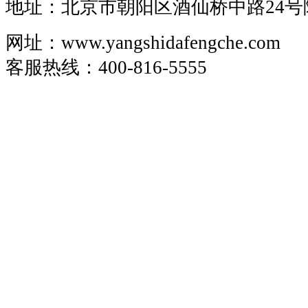
地址：北京市朝阳区酒仙桥中路24号
网址：www.yangshidafengche.com
客服热线：400-816-5555