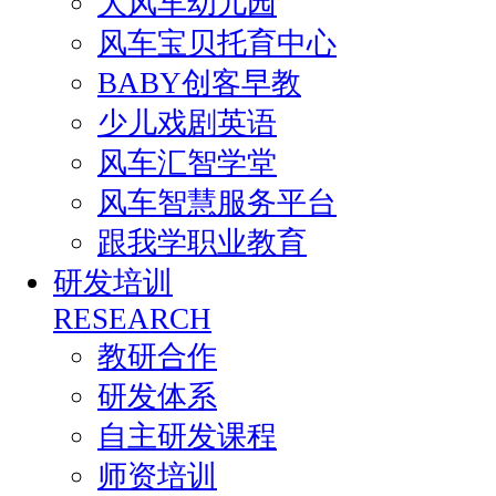
大风车幼儿园
风车宝贝托育中心
BABY创客早教
少儿戏剧英语
风车汇智学堂
风车智慧服务平台
跟我学职业教育
研发培训
RESEARCH
教研合作
研发体系
自主研发课程
师资培训