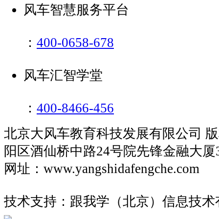
风车智慧服务平台
：
400-0658-678
风车汇智学堂
：
400-8466-456
北京大风车教育科技发展有限公司 
阳区酒仙桥中路24号院先锋金融大厦
网址：www.yangshidafengche.co
技术支持：跟我学（北京）信息技术